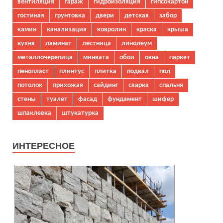
вентиляция
гараж
гидроизоляция
гипсокартон
гостиная
грунтовка
двери
детская
забор
камин
канализация
ковролин
краска
крыша
кухня
ламинат
лестница
линолеум
металлочерепица
минвата
обои
окна
паркет
пенопласт
плинтус
плитка
подвал
пол
потолок
прихожая
сайдинг
сварка
спальня
стены
туалет
фасад
фундамент
шифер
шпаклевка
штукатурка
ИНТЕРЕСНОЕ