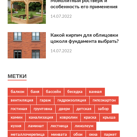
Монолитный ростверк и
особенность его применения
14.07.2022
Какой кирпич для облицовки
цоколя фундамента выбрать?
14.07.2022
МЕТКИ
балкон
баня
бассейн
беседка
ванная
вентиляция
гараж
гидроизоляция
гипсокартон
гостиная
грунтовка
двери
детская
забор
камин
канализация
ковролин
краска
крыша
кухня
ламинат
лестница
линолеум
металлочерепица
минвата
обои
окна
паркет