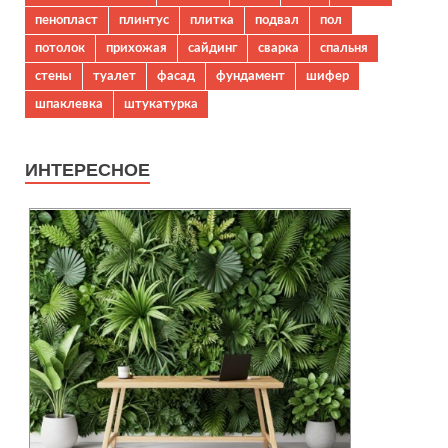
пенопласт
плинтус
плитка
подвал
пол
потолок
прихожая
сайдинг
сварка
спальня
стены
туалет
фасад
фундамент
шифер
шпаклевка
штукатурка
ИНТЕРЕСНОЕ