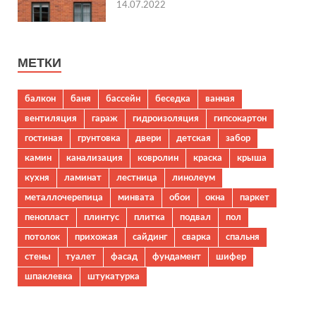
14.07.2022
МЕТКИ
балкон
баня
бассейн
беседка
ванная
вентиляция
гараж
гидроизоляция
гипсокартон
гостиная
грунтовка
двери
детская
забор
камин
канализация
ковролин
краска
крыша
кухня
ламинат
лестница
линолеум
металлочерепица
минвата
обои
окна
паркет
пенопласт
плинтус
плитка
подвал
пол
потолок
прихожая
сайдинг
сварка
спальня
стены
туалет
фасад
фундамент
шифер
шпаклевка
штукатурка