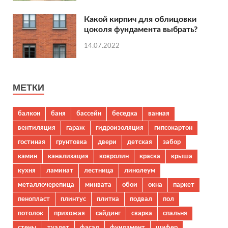
Какой кирпич для облицовки
цоколя фундамента выбрать?
14.07.2022
МЕТКИ
балкон
баня
бассейн
беседка
ванная
вентиляция
гараж
гидроизоляция
гипсокартон
гостиная
грунтовка
двери
детская
забор
камин
канализация
ковролин
краска
крыша
кухня
ламинат
лестница
линолеум
металлочерепица
минвата
обои
окна
паркет
пенопласт
плинтус
плитка
подвал
пол
потолок
прихожая
сайдинг
сварка
спальня
стены
туалет
фасад
фундамент
шифер