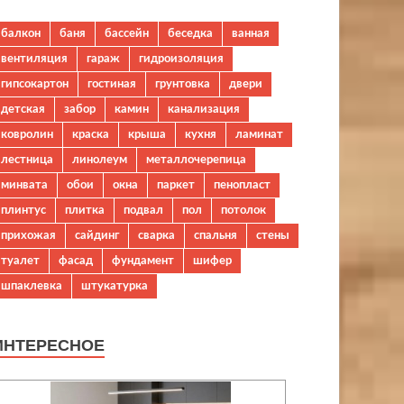
балкон
баня
бассейн
беседка
ванная
вентиляция
гараж
гидроизоляция
гипсокартон
гостиная
грунтовка
двери
детская
забор
камин
канализация
ковролин
краска
крыша
кухня
ламинат
лестница
линолеум
металлочерепица
минвата
обои
окна
паркет
пенопласт
плинтус
плитка
подвал
пол
потолок
прихожая
сайдинг
сварка
спальня
стены
туалет
фасад
фундамент
шифер
шпаклевка
штукатурка
ИНТЕРЕСНОЕ