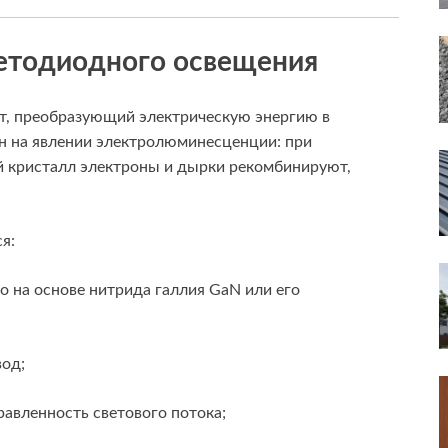
ветодиодного освещения
т, преобразующий электрическую энергию в
ан на явлении электролюминесценции: при
 кристалл электроны и дырки рекомбинируют,
я:
 на основе нитрида галлия GaN или его
од;
авленность светового потока;