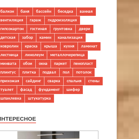
балкон
баня
бассейн
беседка
ванная
вентиляция
гараж
гидроизоляция
гипсокартон
гостиная
грунтовка
двери
детская
забор
камин
канализация
ковролин
краска
крыша
кухня
ламинат
лестница
линолеум
металлочерепица
минвата
обои
окна
паркет
пенопласт
плинтус
плитка
подвал
пол
потолок
прихожая
сайдинг
сварка
спальня
стены
туалет
фасад
фундамент
шифер
шпаклевка
штукатурка
ИНТЕРЕСНОЕ