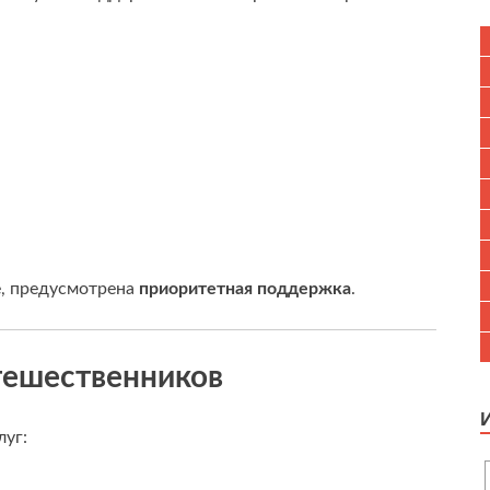
е, предусмотрена
приоритетная поддержка
.
тешественников
луг: