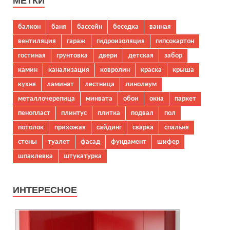
МЕТКИ
балкон
баня
бассейн
беседка
ванная
вентиляция
гараж
гидроизоляция
гипсокартон
гостиная
грунтовка
двери
детская
забор
камин
канализация
ковролин
краска
крыша
кухня
ламинат
лестница
линолеум
металлочерепица
минвата
обои
окна
паркет
пенопласт
плинтус
плитка
подвал
пол
потолок
прихожая
сайдинг
сварка
спальня
стены
туалет
фасад
фундамент
шифер
шпаклевка
штукатурка
ИНТЕРЕСНОЕ