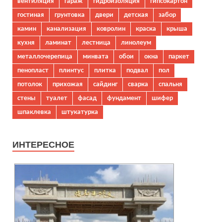
вентиляция
гараж
гидроизоляция
гипсокартон
гостиная
грунтовка
двери
детская
забор
камин
канализация
ковролин
краска
крыша
кухня
ламинат
лестница
линолеум
металлочерепица
минвата
обои
окна
паркет
пенопласт
плинтус
плитка
подвал
пол
потолок
прихожая
сайдинг
сварка
спальня
стены
туалет
фасад
фундамент
шифер
шпаклевка
штукатурка
ИНТЕРЕСНОЕ